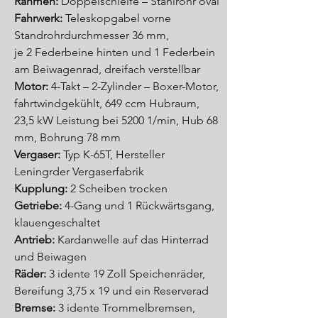
Rahmen:
Doppelschleife – Stahlrohr oval
Fahrwerk
:
Teleskopgabel vorne
Standrohrdurchmesser 36 mm,
je 2 Federbeine hinten und 1 Federbein
am Beiwagenrad, dreifach verstellbar
Motor:
4-Takt – 2-Zylinder – Boxer-Motor,
fahrtwindgekühlt, 649 ccm Hubraum,
23,5 kW Leistung bei 5200 1/min, Hub 68
mm, Bohrung 78 mm
Vergaser:
Typ K-65T, Hersteller
Leningrder Vergaserfabrik
Kupplung:
2 Scheiben trocken
Getriebe:
4-Gang und 1 Rückwärtsgang,
klauengeschaltet
Antrieb:
Kardanwelle auf das Hinterrad
und Beiwagen
Räder:
3 idente 19 Zoll Speichenräder,
Bereifung 3,75 x 19 und ein Reserverad
Bremse:
3 idente Trommelbremsen,