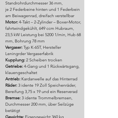
Standrohrdurchmesser 36 mm,
je 2 Federbeine hinten und 1 Federbein
am Beiwagenrad, dreifach verstellbar
Motor:
4-Takt – 2-Zylinder – Boxer-Motor,
fahrtwindgekühlt, 649 ccm Hubraum,
23,5 kW Leistung bei 5200 1/min, Hub 68
mm, Bohrung 78 mm
Vergaser:
Typ K-65T, Hersteller
Leningrder Vergaserfabrik
Kupplung:
2 Scheiben trocken
Getriebe:
4-Gang und 1 Rückwärtsgang,
klauengeschaltet
Antrieb:
Kardanwelle auf das Hinterrad
Räder:
3 idente 19 Zoll Speichenräder,
Bereifung 3,75 x 19 und ein Reserverad
Bremse:
3 idente Trommelbremsen,
Durchmesser 200 mm, über Seilzüge
betätigt
Gewichte:
Eigengewicht 360 kg,